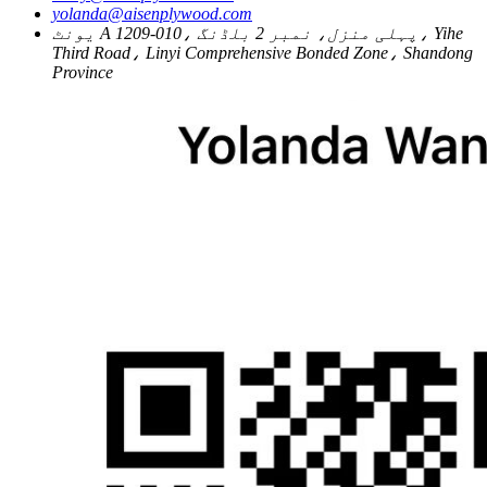
yolanda@aisenplywood.com
یونٹ A 1209-010، پہلی منزل، نمبر 2 بلڈنگ، Yihe
Third Road، Linyi Comprehensive Bonded Zone، Shandong
Province