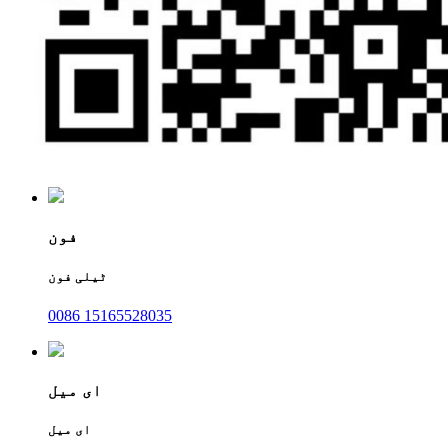
فون
ٹیلی فون
0086 15165528035
ای میل
ای میل