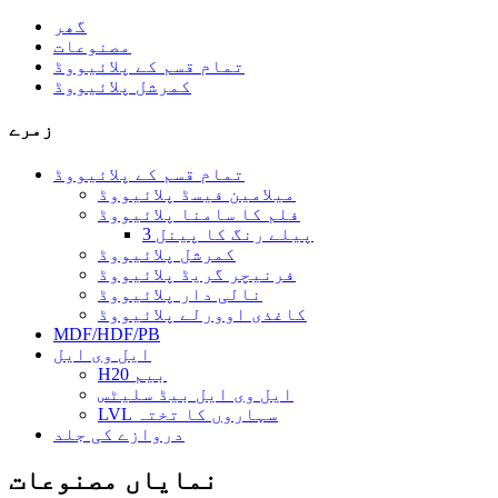
گھر
مصنوعات
تمام قسم کے پلائیووڈ
کمرشل پلائیووڈ
زمرے
تمام قسم کے پلائیووڈ
میلامین فیسڈ پلائیووڈ
فلم کا سامنا پلائیووڈ
3 پیلے رنگ کا پینل
کمرشل پلائیووڈ
فرنیچر گریڈ پلائیووڈ
نالی دار پلائیووڈ
کاغذی اوورلے پلائیووڈ
MDF/HDF/PB
ایل وی ایل
H20 بیم
ایل وی ایل بیڈ سلیٹس
LVL سہاروں کا تختہ
دروازے کی جلد
نمایاں مصنوعات