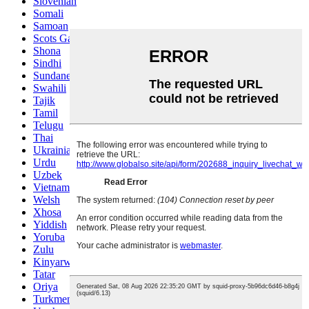
Slovenian
Somali
Samoan
Scots Gaelic
Shona
Sindhi
Sundanese
Swahili
Tajik
Tamil
Telugu
Thai
Ukrainian
Urdu
Uzbek
Vietnamese
Welsh
Xhosa
Yiddish
Yoruba
Zulu
Kinyarwanda
Tatar
Oriya
Turkmen