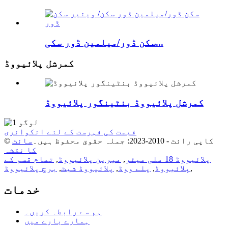
سکن ڈور/میلمین ڈور سکی...
کمرشل پلائیووڈ
کمرشل پلائیووڈ بنٹینگور پلائیووڈ
قیمت کی فہرست کے لئے انکوائری
© کاپی رائٹ - 2010-2023: جملہ حقوق محفوظ ہیں۔
سائٹ
کا نقشہ
پلائیووڈ 18 ملی میٹر
,
میرین پلائیووڈ
,
تمام قسم کے
,
پلائیووڈ
,
پلے ووڈ
,
پلائیووڈ شیٹ
,
برچ پلائیووڈ
خدمات
ہم سے رابطہ کریں۔
ہمارے بارے میں