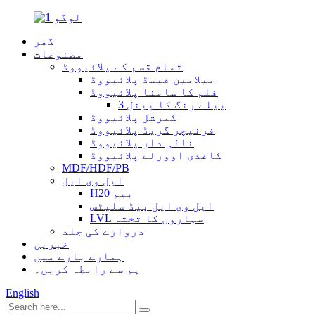
گھر
مصنوعات
تمام قسم کے پلائیووڈ
میلامین فیسڈ پلائیووڈ
فلم کا سامنا پلائیووڈ
3 پیلے رنگ کا پینل
کمرشل پلائیووڈ
فرنیچر گریڈ پلائیووڈ
نالی دار پلائیووڈ
کاغذی اوورلے پلائیووڈ
MDF/HDF/PB
ایل وی ایل
H20 بیم
ایل وی ایل بیڈ سلیٹس
LVL سہاروں کا تختہ
دروازے کی جلد
خبریں
ہمارے بارے میں
ہم سے رابطہ کریں۔
English