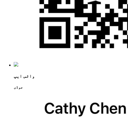
واٹس ایپ
جوڈی