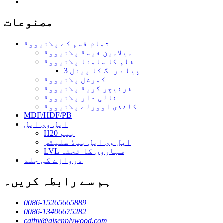
مصنوعات
تمام قسم کے پلائیووڈ
میلامین فیسڈ پلائیووڈ
فلم کا سامنا پلائیووڈ
3 پیلے رنگ کا پینل
کمرشل پلائیووڈ
فرنیچر گریڈ پلائیووڈ
نالی دار پلائیووڈ
کاغذی اوورلے پلائیووڈ
MDF/HDF/PB
ایل وی ایل
H20 بیم
ایل وی ایل بیڈ سلیٹس
LVL سہاروں کا تختہ
دروازے کی جلد
ہم سے رابطہ کریں۔
0086-15265665889
0086-13406675282
cathy@aisenplywood.com